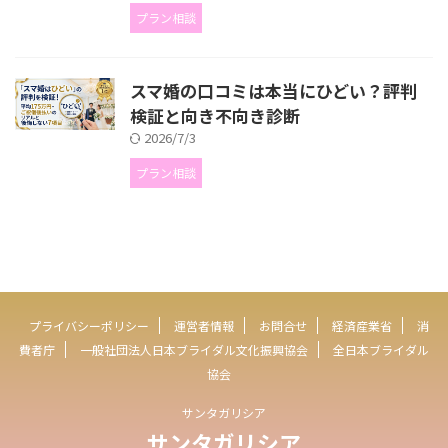
プラン相談
スマ婚の口コミは本当にひどい？評判
検証と向き不向き診断
2026/7/3
プラン相談
プライバシーポリシー
運営者情報
お問合せ
経済産業省
消
費者庁
一般社団法人日本ブライダル文化振興協会
全日本ブライダル
協会
サンタガリシア
サンタガリシア